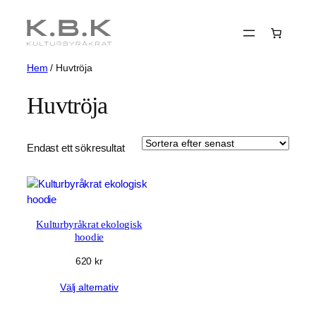
Hoppa
till
innehåll
Hem
/ Huvtröja
Huvtröja
Endast ett sökresultat
Kulturbyråkrat ekologisk
hoodie
620
kr
Välj alternativ